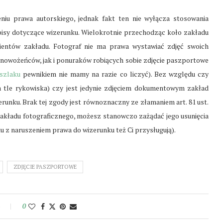
niu prawa autorskiego, jednak fakt ten nie wyłącza stosowania
pisy dotyczące wizerunku. Wielokrotnie przechodząc koło zakładu
lientów zakładu. Fotograf nie ma prawa wystawiać zdjęć swoich
 nowożeńców, jak i ponuraków robiących sobie zdjęcie paszportowe
szlaku
pewnikiem nie mamy na razie co liczyć). Bez względu czy
 tle rykowiska) czy jest jedynie zdjęciem dokumentowym zakład
runku. Brak tej zgody jest równoznaczny ze złamaniem art. 81 ust.
 zakładu fotograficznego, możesz stanowczo zażądać jego usunięcia
 z naruszeniem prawa do wizerunku też Ci przysługują).
ZDJĘCIE PASZPORTOWE
e
0