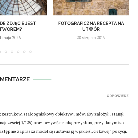
DE ZDJĘCIE JEST
FOTOGRAFICZNA RECEPTA NA
TWOREM?
UTWÓR
1 maja 2026
20 sierpnia 2019
OMENTARZE
ODPOWIEDZ
zestnikowi stałoogniskowy obiektyw i mówi aby założył i stanął
(najczęściej 1/125) oraz oczywiście jaką przysłonę przy danym iso
astępnie zaprasza modelkę i ustawia ją w jakiejś „ciekawej” pozycji.