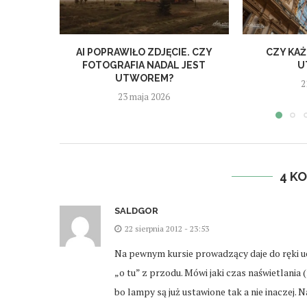
AI POPRAWIŁO ZDJĘCIE. CZY
CZY KAŻ
FOTOGRAFIA NADAL JEST
U
UTWOREM?
2
23 maja 2026
4 K
SALDGOR
22 sierpnia 2012 - 23:53
Na pewnym kursie prowadzący daje do ręki uc
„o tu” z przodu. Mówi jaki czas naświetlania 
bo lampy są już ustawione tak a nie inaczej. N