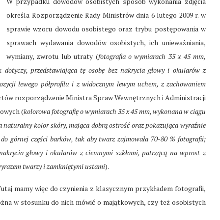
W przypadku dowodów osobistych sposób wykonania zdjęcia
określa Rozporządzenie Rady Ministrów dnia 6 lutego 2009 r. w
sprawie wzoru dowodu osobistego oraz trybu postępowania w
sprawach wydawania dowodów osobistych, ich unieważniania,
wymiany, zwrotu lub utraty (
fotografia o wymiarach 35 x 45 mm,
k dotyczy, przedstawiająca tę osobę bez nakrycia głowy i okularów z
ozycji lewego półprofilu i z widocznym lewym uchem, z zachowaniem
rtów rozporządzenie Ministra Spraw Wewnętrznych i Administracji
towych (
kolorowa fotografię o wymiarach 35 x 45 mm, wykonana w ciągu
a naturalny kolor skóry, mająca dobrą ostrość oraz pokazująca wyraźnie
 do górnej części barków, tak aby twarz zajmowała 70-80 % fotografii;
z nakrycia głowy i okularów z ciemnymi szkłami, patrzącą na wprost z
wyrazem twarzy i zamkniętymi ustami
).
Tutaj mamy więc do czynienia z klasycznym przykładem fotografii,
można w stosunku do nich mówić o majątkowych, czy też osobistych