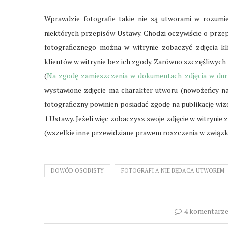
Wprawdzie fotografie takie nie są utworami w rozumie
niektórych przepisów Ustawy. Chodzi oczywiście o prze
fotograficznego można w witrynie zobaczyć zdjęcia k
klientów w witrynie bez ich zgody. Zarówno szczęśliwych
(
Na zgodę zamieszczenia w dokumentach zdjęcia w dur
wystawione zdjęcie ma charakter utworu (nowożeńcy na
fotograficzny powinien posiadać zgodę na publikację wize
1 Ustawy. Jeżeli więc zobaczysz swoje zdjęcie w witrynie
(wszelkie inne przewidziane prawem roszczenia w związku
DOWÓD OSOBISTY
FOTOGRAFI A NIE BĘDĄCA UTWOREM
4 komentarz