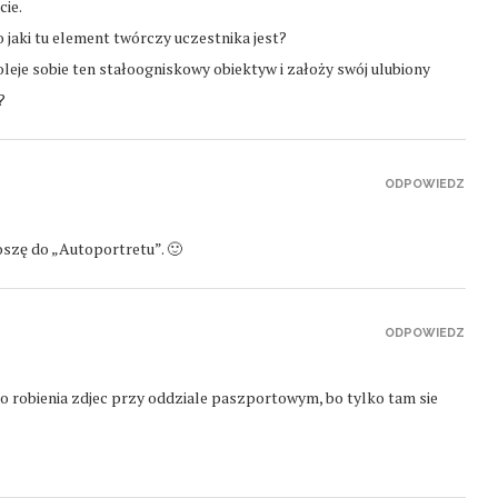
cie.
o jaki tu element twórczy uczestnika jest?
oleje sobie ten stałoogniskowy obiektyw i założy swój ulubiony
?
ODPOWIEDZ
oszę do „Autoportretu”. 🙂
ODPOWIEDZ
o robienia zdjec przy oddziale paszportowym, bo tylko tam sie