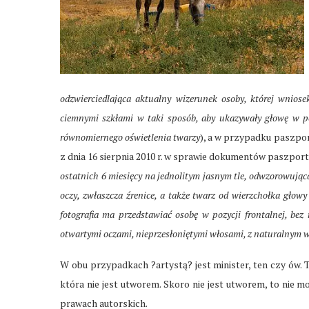
odzwierciedlająca aktualny wizerunek osoby, której wniose
ciemnymi szkłami w taki sposób, aby ukazywały głowę w p
równomiernego oświetlenia twarzy
), a w przypadku paszpo
z dnia 16 sierpnia 2010 r. w sprawie dokumentów paszpor
ostatnich 6 miesięcy na jednolitym jasnym tle, odwzorowując
oczy, zwłaszcza źrenice, a także twarz od wierzchołka głowy
fotografia ma przedstawiać osobę w pozycji frontalnej, be
otwartymi oczami, nieprzesłoniętymi włosami, z naturalnym 
W obu przypadkach ?artystą? jest minister, ten czy ów. 
która nie jest utworem. Skoro nie jest utworem, to nie 
prawach autorskich.