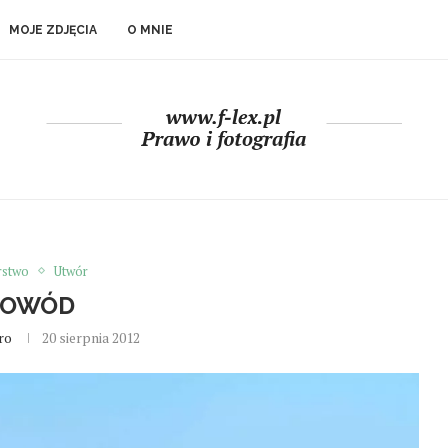
MOJE ZDJĘCIA
O MNIE
rstwo
Utwór
DOWÓD
ro
20 sierpnia 2012